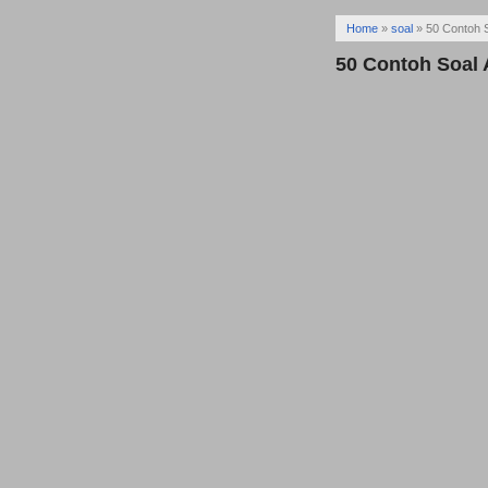
Home
»
soal
»
50 Contoh S
50 Contoh Soal 